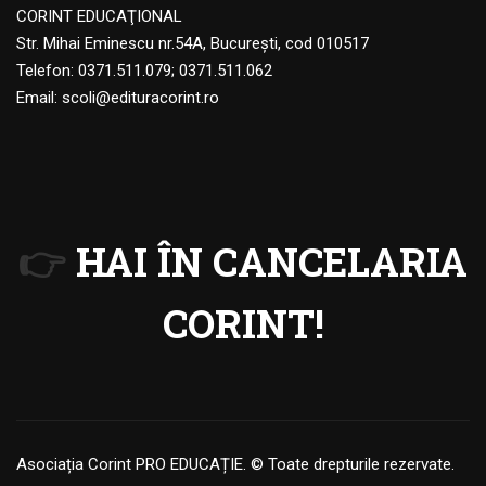
CORINT EDUCAŢIONAL
Str. Mihai Eminescu nr.54A, Bucureşti, cod 010517
Telefon:
0371.511.079
;
0371.511.062
Email:
scoli@edituracorint.ro
👉
HAI ÎN CANCELARIA
CORINT!
Asociația Corint PRO EDUCAȚIE. © Toate drepturile rezervate.