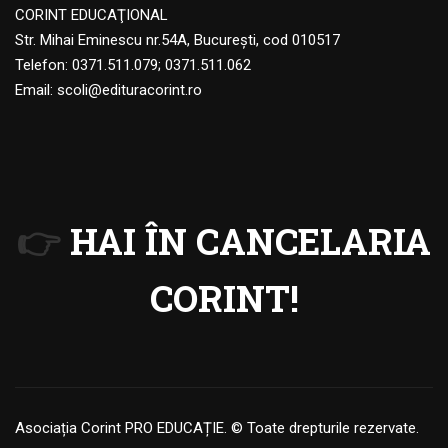
CORINT EDUCAŢIONAL
Str. Mihai Eminescu nr.54A, Bucureşti, cod 010517
Telefon:
0371.511.079
;
0371.511.062
Email:
scoli@edituracorint.ro
👉
HAI ÎN CANCELARIA
CORINT!
Asociația Corint PRO EDUCAȚIE. © Toate drepturile rezervate.