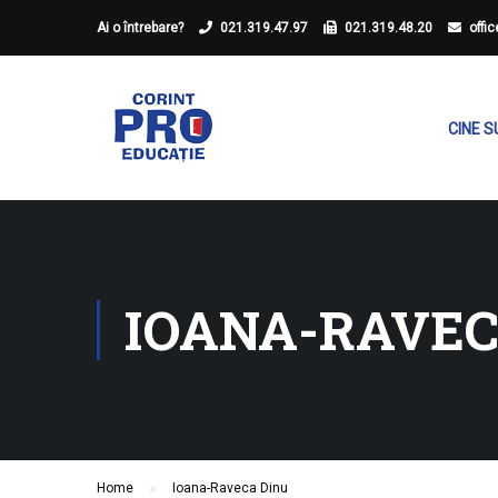
Ai o întrebare?
021.319.47.97
021.319.48.20
offi
CINE 
IOANA-RAVEC
Home
Ioana-Raveca Dinu