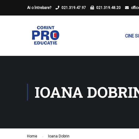
Ai o întrebare?
021.319.47.97
021.319.48.20
offi
CINE 
IOANA DOBRI
Home
Ioana Dobrin