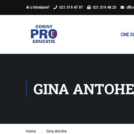
Ai o întrebare?
021.319.47.97
021.319.48.20
offi
CINE 
GINA ANTOH
Home
Gina Antohe