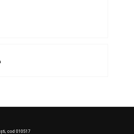
u
eşti, cod 010517