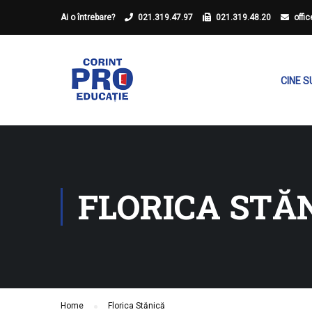
Ai o întrebare?
021.319.47.97
021.319.48.20
offi
CINE 
FLORICA STĂ
Home
Florica Stănică