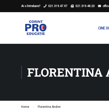
Ai o întrebare?
021.319.47.97
021.319.48.20
offi
CINE 
FLORENTINA 
Home
Florentina Andrei