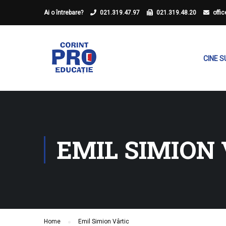
Ai o întrebare?
021.319.47.97
021.319.48.20
offi
CINE 
EMIL SIMION
Home
Emil Simion Vârtic