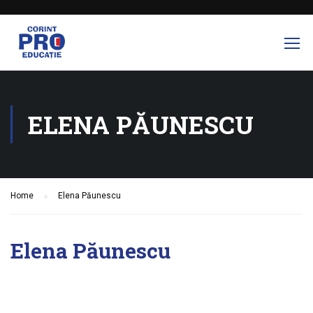
ELENA PĂUNESCU
Home
Elena Păunescu
Elena Păunescu