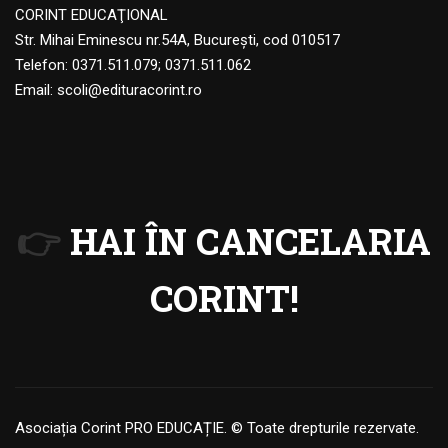
CORINT EDUCAŢIONAL
Str. Mihai Eminescu nr.54A, Bucureşti, cod 010517
Telefon:
0371.511.079
;
0371.511.062
Email:
scoli@edituracorint.ro
👉
HAI ÎN CANCELARIA
CORINT!
Asociația Corint PRO EDUCAȚIE. © Toate drepturile rezervate.