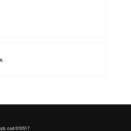
EA
eşti, cod 010517