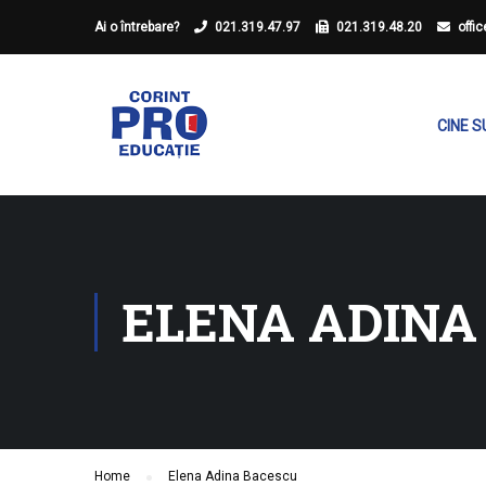
Ai o întrebare?
021.319.47.97
021.319.48.20
offi
CINE 
ELENA ADINA
Home
Elena Adina Bacescu