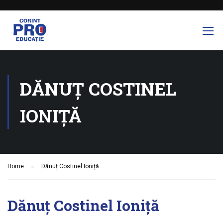
DĂNUȚ COSTINEL
IONIȚĂ
Home
Dănuț Costinel Ioniță
Dănuț Costinel Ioniță