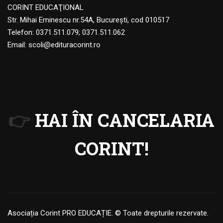
CORINT EDUCAŢIONAL
Str. Mihai Eminescu nr.54A, Bucureşti, cod 010517
Telefon:
0371.511.079
;
0371.511.062
Email:
scoli@edituracorint.ro
👉
HAI ÎN CANCELARIA
CORINT!
Asociația Corint PRO EDUCAȚIE. © Toate drepturile rezervate.