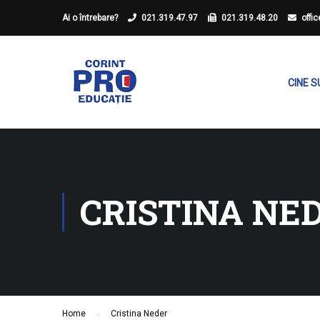
Ai o întrebare?
021.319.47.97
021.319.48.20
offi
CINE 
CRISTINA NE
Home
Cristina Neder