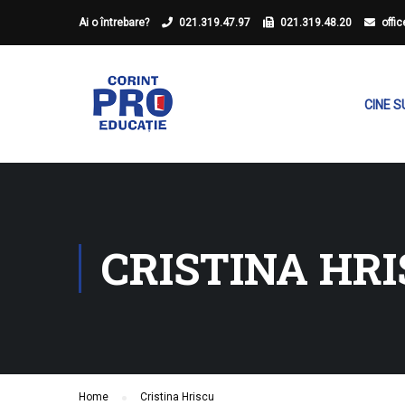
Ai o întrebare?
021.319.47.97
021.319.48.20
offi
CINE 
CRISTINA HR
Home
Cristina Hriscu