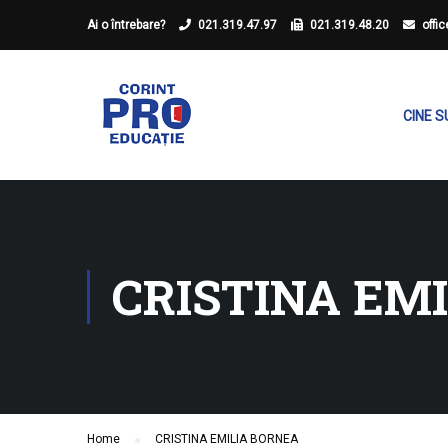
Ai o întrebare?
021.319.47.97
021.319.48.20
offi
CINE 
CRISTINA EM
Home
CRISTINA EMILIA BORNEA