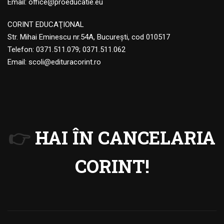
Email:
office@proeducatie.eu
CORINT EDUCAŢIONAL
Str. Mihai Eminescu nr.54A, Bucureşti, cod 010517
Telefon:
0371.511.079
;
0371.511.062
Email:
scoli@edituracorint.ro
👉
HAI ÎN CANCELARIA
CORINT!