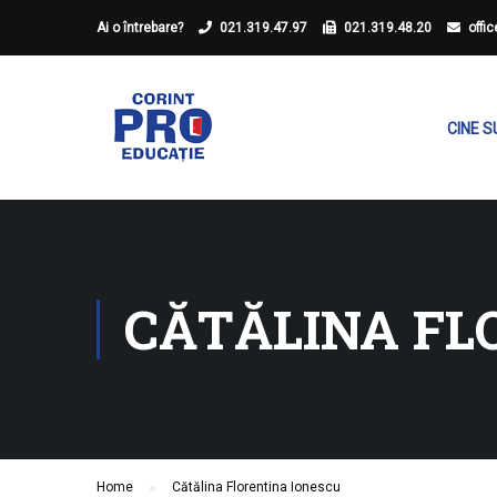
Ai o întrebare?
021.319.47.97
021.319.48.20
offi
CINE 
CĂTĂLINA FL
Home
Cătălina Florentina Ionescu