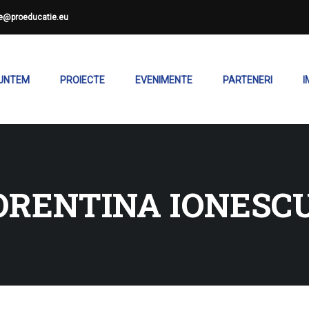
ce@proeducatie.eu
SUNTEM
PROIECTE
EVENIMENTE
PARTENERI
I
ORENTINA IONESC