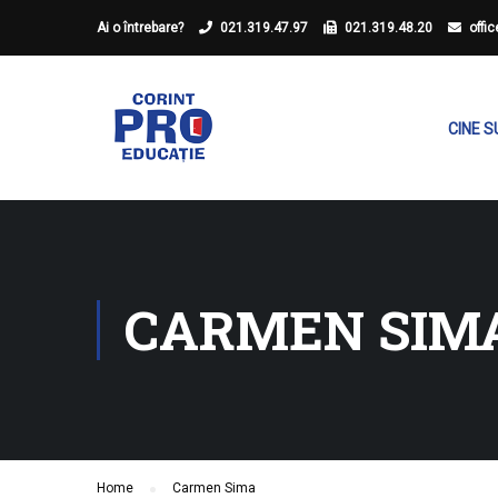
Ai o întrebare?
021.319.47.97
021.319.48.20
offi
CINE 
CARMEN SIM
Home
Carmen Sima