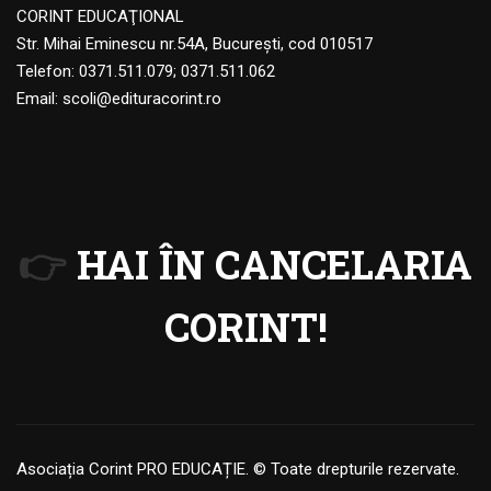
CORINT EDUCAŢIONAL
Str. Mihai Eminescu nr.54A, Bucureşti, cod 010517
Telefon:
0371.511.079
;
0371.511.062
Email:
scoli@edituracorint.ro
👉
HAI ÎN CANCELARIA
CORINT!
Asociația Corint PRO EDUCAȚIE. © Toate drepturile rezervate.