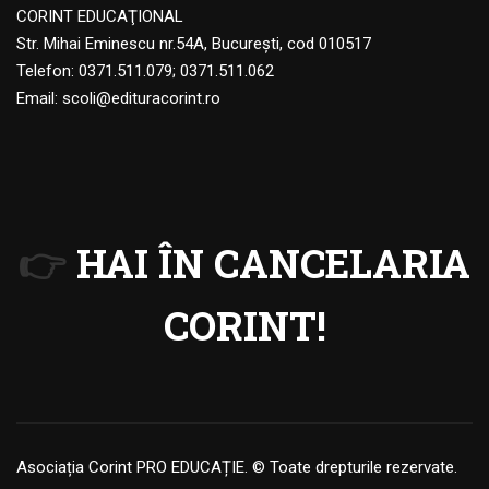
CORINT EDUCAŢIONAL
Str. Mihai Eminescu nr.54A, Bucureşti, cod 010517
Telefon:
0371.511.079
;
0371.511.062
Email:
scoli@edituracorint.ro
👉
HAI ÎN CANCELARIA
CORINT!
Asociația Corint PRO EDUCAȚIE. © Toate drepturile rezervate.