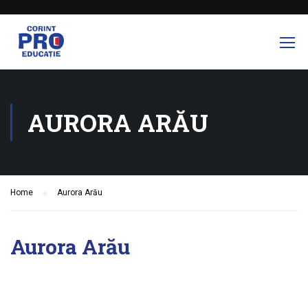
AURORA ARĂU
Home
Aurora Arău
Aurora Arău