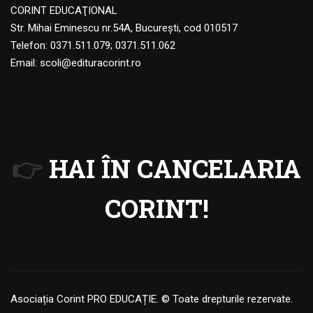
CORINT EDUCAŢIONAL
Str. Mihai Eminescu nr.54A, Bucureşti, cod 010517
Telefon:
0371.511.079
;
0371.511.062
Email:
scoli@edituracorint.ro
👉
HAI ÎN CANCELARIA
CORINT!
Asociația Corint PRO EDUCAȚIE. © Toate drepturile rezervate.