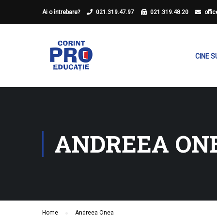
Ai o întrebare?
021.319.47.97
021.319.48.20
offi
CINE 
ANDREEA ON
Home
Andreea Onea