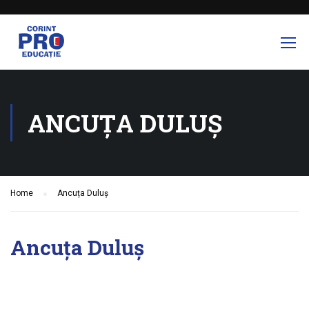
ANCUȚA DULUȘ
Home
Ancuța Duluș
Ancuța Duluș