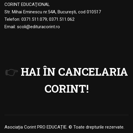
CORINT EDUCAŢIONAL
Str. Mihai Eminescu nr.54A, Bucureşti, cod 010517
Telefon:
0371.511.079
;
0371.511.062
Email:
scoli@edituracorint.ro
👉
HAI ÎN CANCELARIA
CORINT!
Asociația Corint PRO EDUCAȚIE. © Toate drepturile rezervate.