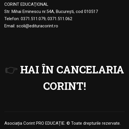
CORINT EDUCAŢIONAL
Str. Mihai Eminescu nr.54A, Bucureşti, cod 010517
Telefon:
0371.511.079
;
0371.511.062
Email:
scoli@edituracorint.ro
👉
HAI ÎN CANCELARIA
CORINT!
Asociația Corint PRO EDUCAȚIE. © Toate drepturile rezervate.