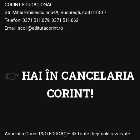
CORINT EDUCAŢIONAL
Str. Mihai Eminescu nr.54A, Bucureşti, cod 010517
Telefon:
0371.511.079
;
0371.511.062
Email:
scoli@edituracorint.ro
👉
HAI ÎN CANCELARIA
CORINT!
Asociația Corint PRO EDUCAȚIE. © Toate drepturile rezervate.