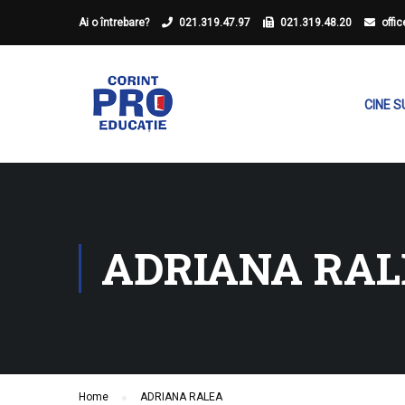
Ai o întrebare?
021.319.47.97
021.319.48.20
offi
CINE 
ADRIANA RA
Home
ADRIANA RALEA