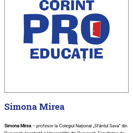
Simona Mirea
Simona Mirea
– profesor la Colegiul Național „Sfântul Sava” din