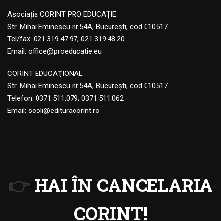
Asociația CORINT PRO EDUCAȚIE
Str. Mihai Eminescu nr.54A, București, cod 010517
Tel/fax: 021.319.47.97; 021.319.48.20
Email:
office@proeducatie.eu
CORINT EDUCAŢIONAL
Str. Mihai Eminescu nr.54A, Bucureşti, cod 010517
Telefon:
0371.511.079
;
0371.511.062
Email:
scoli@edituracorint.ro
👉
HAI ÎN CANCELARIA
CORINT!