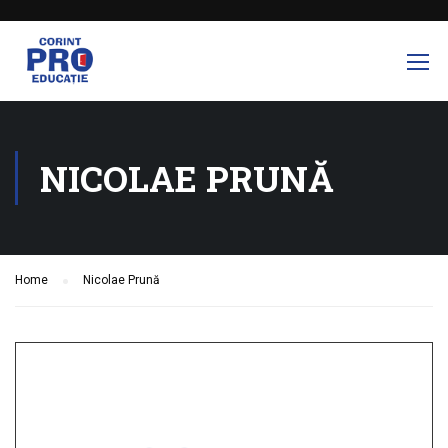
NICOLAE PRUNĂ
Home
Nicolae Prună