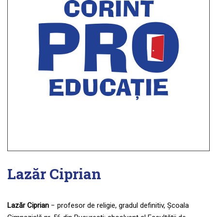
Lazăr Ciprian
Lazăr Ciprian
− profesor de religie, gradul definitiv, Școala