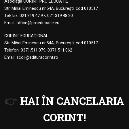
Asociația CORINT PRO EDUCAȚIE
Str. Mihai Eminescu nr.54A, București, cod 010517
Tel/fax: 021.319.47.97; 021.319.48.20
Email:
office@proeducatie.eu
CORINT EDUCAŢIONAL
Str. Mihai Eminescu nr.54A, Bucureşti, cod 010517
Telefon:
0371.511.079
;
0371.511.062
Email:
scoli@edituracorint.ro
👉
HAI ÎN CANCELARIA
CORINT!