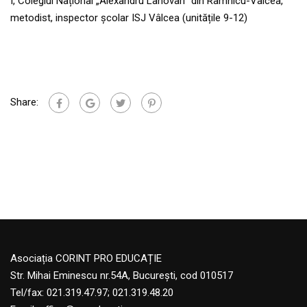
I, Colegiul Național „Alexandru Lahovari” din Râmnicu-Vâlcea,
metodist, inspector școlar ISJ Vâlcea (unitățile 9-12)
Share:
Asociația CORINT PRO EDUCAȚIE
Str. Mihai Eminescu nr.54A, București, cod 010517
Tel/fax: 021.319.47.97; 021.319.48.20