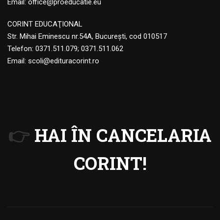
Email:
office@proeducatie.eu
CORINT EDUCAŢIONAL
Str. Mihai Eminescu nr.54A, Bucureşti, cod 010517
Telefon:
0371.511.079
;
0371.511.062
Email:
scoli@edituracorint.ro
👉
HAI ÎN CANCELARIA
CORINT!