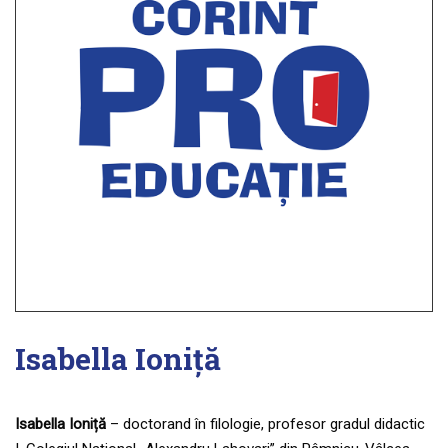
Isabella Ioniță
Isabella Ioniță
– doctorand în filologie, profesor gradul didactic