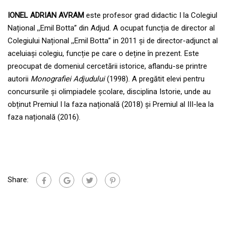
IONEL ADRIAN AVRAM
este profesor grad didactic I la Colegiul
Național ,,Emil Botta” din Adjud. A ocupat funcția de director al
Colegiului Național ,,Emil Botta” in 2011 și de director-adjunct al
aceluiași colegiu, funcție pe care o deține în prezent. Este
preocupat de domeniul cercetării istorice, aflandu-se printre
autorii
Monografiei Adjudului
(1998). A pregătit elevi pentru
concursurile și olimpiadele școlare, disciplina Istorie, unde au
obținut Premiul I la faza națională (2018) și Premiul al III-lea la
faza națională (2016).
Share: