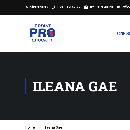
Ai o întrebare?
021.319.47.97
021.319.48.20
offi
CINE 
ILEANA GAE
Home
Ileana Gae