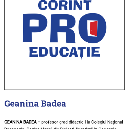
Geanina Badea
GEANINA BADEA
–
profesor grad didactic I la Colegiul Național