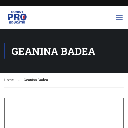
GEANINA BADEA
Home
Geanina Badea