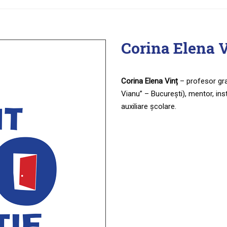
Corina Elena 
Corina Elena Vinț
– profesor gra
Vianu” – București), mentor, in
auxiliare școlare.