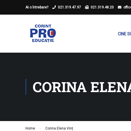
Ai o întrebare?
021.319.47.97
021.319.48.20
offi
CINE 
CORINA ELEN
Home
Corina Elena Vinț