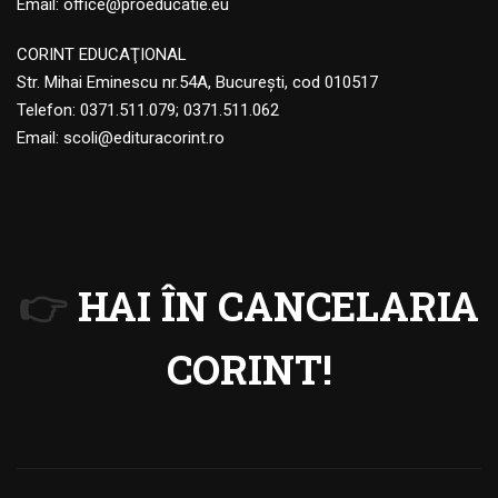
Email:
office@proeducatie.eu
CORINT EDUCAŢIONAL
Str. Mihai Eminescu nr.54A, Bucureşti, cod 010517
Telefon:
0371.511.079
;
0371.511.062
Email:
scoli@edituracorint.ro
👉
HAI ÎN CANCELARIA
CORINT!