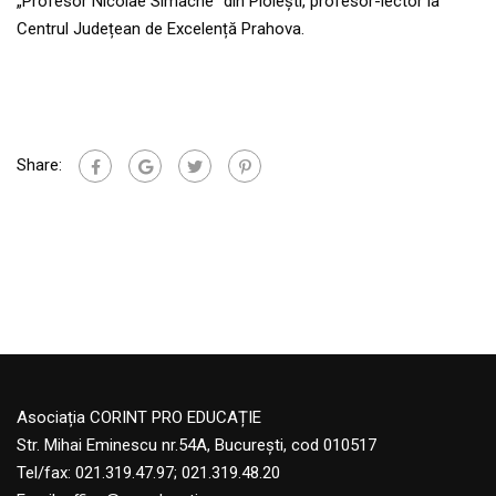
„Profesor Nicolae Simache” din Ploiești, profesor-lector la
Centrul Județean de Excelență Prahova.
Share:
Asociația CORINT PRO EDUCAȚIE
Str. Mihai Eminescu nr.54A, București, cod 010517
Tel/fax: 021.319.47.97; 021.319.48.20