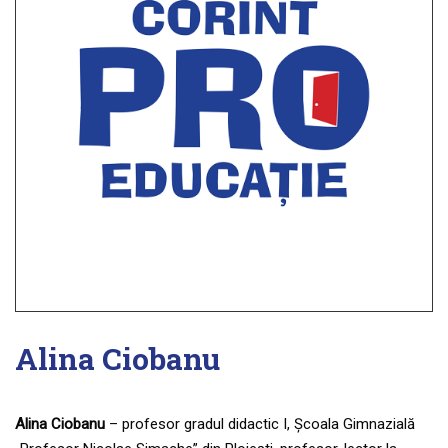
Alina Ciobanu
Alina Ciobanu
– profesor gradul didactic I, Școala Gimnazială