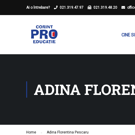
Ai o întrebare?
021.319.47.97
021.319.48.20
offi
CINE 
ADINA FLORE
Home
Adina Florentina Pescaru